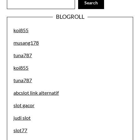
Search
BLOGROLL
koi855
musang178
tuna787
koi855
tuna787
abcslot link alternatif
slot gacor
judi slot
slot77