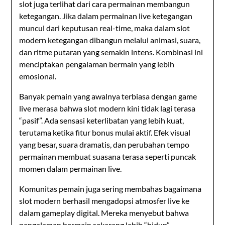
slot juga terlihat dari cara permainan membangun
ketegangan. Jika dalam permainan live ketegangan
muncul dari keputusan real-time, maka dalam slot
modern ketegangan dibangun melalui animasi, suara,
dan ritme putaran yang semakin intens. Kombinasi ini
menciptakan pengalaman bermain yang lebih
emosional.
Banyak pemain yang awalnya terbiasa dengan game
live merasa bahwa slot modern kini tidak lagi terasa
“pasif”. Ada sensasi keterlibatan yang lebih kuat,
terutama ketika fitur bonus mulai aktif. Efek visual
yang besar, suara dramatis, dan perubahan tempo
permainan membuat suasana terasa seperti puncak
momen dalam permainan live.
Komunitas pemain juga sering membahas bagaimana
slot modern berhasil mengadopsi atmosfer live ke
dalam gameplay digital. Mereka menyebut bahwa
pengalaman bermain sekarang lebih “hidup”