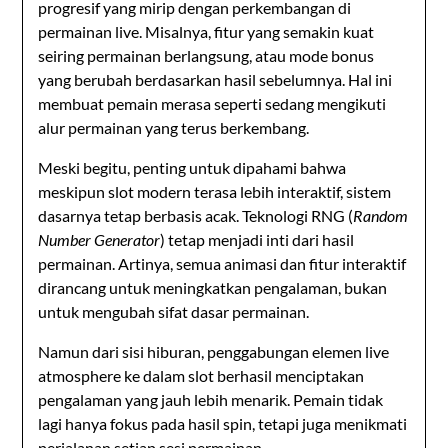
progresif yang mirip dengan perkembangan di
permainan live. Misalnya, fitur yang semakin kuat
seiring permainan berlangsung, atau mode bonus
yang berubah berdasarkan hasil sebelumnya. Hal ini
membuat pemain merasa seperti sedang mengikuti
alur permainan yang terus berkembang.
Meski begitu, penting untuk dipahami bahwa
meskipun slot modern terasa lebih interaktif, sistem
dasarnya tetap berbasis acak. Teknologi RNG (
Random
Number Generator
) tetap menjadi inti dari hasil
permainan. Artinya, semua animasi dan fitur interaktif
dirancang untuk meningkatkan pengalaman, bukan
untuk mengubah sifat dasar permainan.
Namun dari sisi hiburan, penggabungan elemen live
atmosphere ke dalam slot berhasil menciptakan
pengalaman yang jauh lebih menarik. Pemain tidak
lagi hanya fokus pada hasil spin, tetapi juga menikmati
perjalanan setiap sesi permainan.