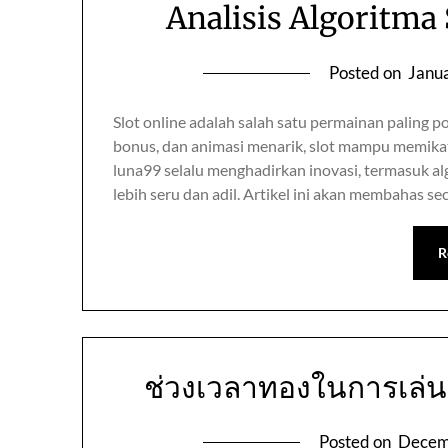
Analisis Algoritma
Posted on
Janu
Slot online adalah salah satu permainan paling pop
bonus, dan animasi menarik, slot mampu memikat 
luna99 selalu menghadirkan inovasi, termasuk 
lebih seru dan adil. Artikel ini akan membahas se
R
ช่วงเวลาทองในการเล่นส
Posted on
Decem