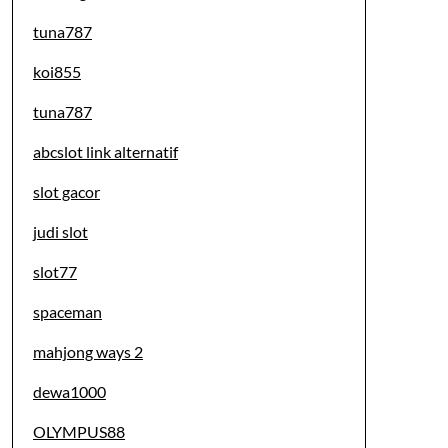
tuna787
koi855
tuna787
abcslot link alternatif
slot gacor
judi slot
slot77
spaceman
mahjong ways 2
dewa1000
OLYMPUS88