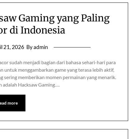
saw Gaming yang Paling
or di Indonesia
il 21, 2026
By admin
Gacor sudah menjadi bagian dari bahasa sehari-hari para
kan untuk menggambarkan game yang terasa lebih aktif,
ng sering memberikan momen permainan yang menarik.
kan adalah Hacksaw Gaming….
ead more