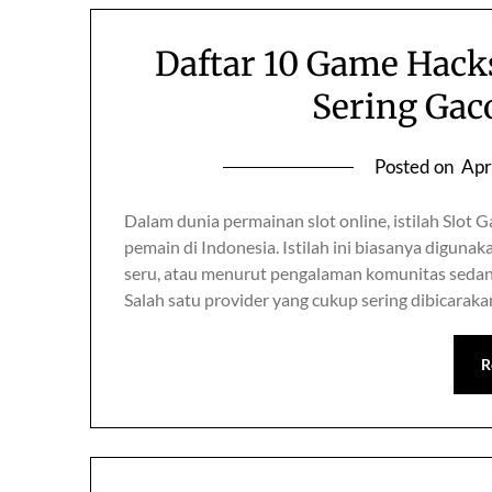
Daftar 10 Game Hack
Sering Gac
Posted on
Apr
Dalam dunia permainan slot online, istilah Slot 
pemain di Indonesia. Istilah ini biasanya diguna
seru, atau menurut pengalaman komunitas seda
Salah satu provider yang cukup sering dibicara
R