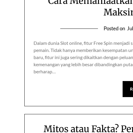
Cara Memanfaatkan 
Maksim
Posted on
Ju
Dalam dunia Slot online, fitur Free Spin menjadi
pemain. Tidak hanya memberikan kesempatan un
baru, fitur ini juga sering dikaitkan dengan pe
kemenangan yang lebih besar dibandingkan putar
berharap…
R
Mitos atau Fakta? P