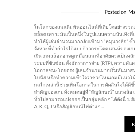
Posted on
Ma
ในโลกของเกมเดิมพันออนไลน์ที่เติบโตอย่างรวดเร็
สล็อต เพราะมันเป็นหนึ่งในรูปแบบความบันเทิงที่เข
ทำให้ผู้เล่นจำนวนมากกลับเข้ามา “หมุนวงล้อ” ซ้ำแล
จังหวะที่ทำกำไรได้แบบก้าวกระโดด เสน่ห์ของเ
เผิน เกมสล็อตอาจดูเหมือนเกมที่อาศัยดวงเป็นหล
ระบบที่ซับซ้อน ทั้งอัตราการจ่าย (RTP), ความผัน
โอกาสชนะโดยตรง ผู้เล่นจำนวนมากเริ่มหันมาสนใ
โบนัส หรือทำความเข้าใจว่าช่วงไหนเกมมีแนวโน้ม
กลไกเหล่านี้ช่วยเพิ่มโอกาสในการตัดสินใจได้ดี
สำคัญของเกมทั้งหมดอยู่ที่ “สัญลักษณ์” บนวงล้อ
ทั่วไปสามารถแบ่งออกเป็นกลุ่มหลัก ๆ ได้ดังนี้ 1. 
A, K, Q, J หรือสัญลักษณ์ไพ่ต่าง ๆ…
R