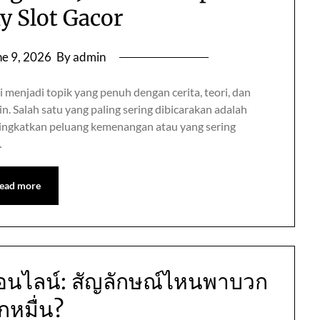
 Slot Gacor
ne 9, 2026
By admin
ali menjadi topik yang penuh dengan cerita, teori, dan
 Salah satu yang paling sering dibicarakan adalah
ingkatkan peluang kemenangan atau yang sering
…
ead more
ออนไลน์: สัญลักษณ์ไหนพาบวก
กหมื่น?