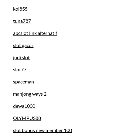
koi855
tuna787
abcslot link alternatif
slot gacor
judi slot
slot77
spaceman
mahjong ways 2
dewa1000
OLYMPUS88
slot bonus new member 100