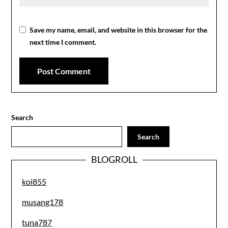
Save my name, email, and website in this browser for the
next time I comment.
Search
Search
BLOGROLL
koi855
musang178
tuna787