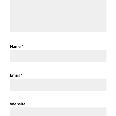
Name
*
Email
*
Website