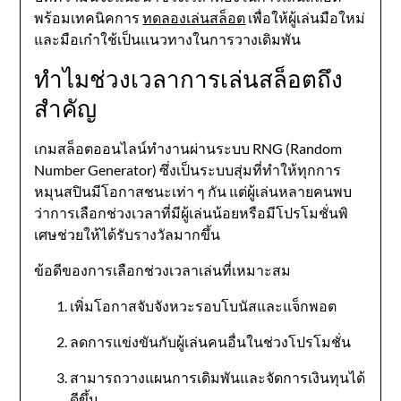
พร้อมเทคนิคการ
ทดลองเล่นสล็อต
เพื่อให้ผู้เล่นมือใหม่
และมือเก๋าใช้เป็นแนวทางในการวางเดิมพัน
ทำไมช่วงเวลาการเล่นสล็อตถึง
สำคัญ
เกมสล็อตออนไลน์ทำงานผ่านระบบ RNG (Random
Number Generator) ซึ่งเป็นระบบสุ่มที่ทำให้ทุกการ
หมุนสปินมีโอกาสชนะเท่า ๆ กัน แต่ผู้เล่นหลายคนพบ
ว่าการเลือกช่วงเวลาที่มีผู้เล่นน้อยหรือมีโปรโมชั่นพิ
เศษช่วยให้ได้รับรางวัลมากขึ้น
ข้อดีของการเลือกช่วงเวลาเล่นที่เหมาะสม
เพิ่มโอกาสจับจังหวะรอบโบนัสและแจ็กพอต
ลดการแข่งขันกับผู้เล่นคนอื่นในช่วงโปรโมชั่น
สามารถวางแผนการเดิมพันและจัดการเงินทุนได้
ดีขึ้น