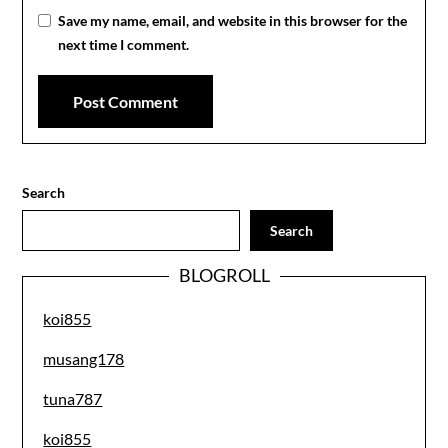
Save my name, email, and website in this browser for the
next time I comment.
Search
Search
BLOGROLL
koi855
musang178
tuna787
koi855