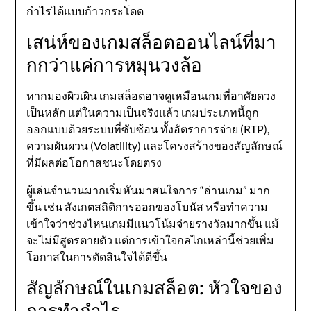
กำไรได้แบบก้าวกระโดด
เสน่ห์ของเกมสล็อตออนไลน์ที่มา
กกว่าแค่การหมุนวงล้อ
หากมองผิวเผิน เกมสล็อตอาจดูเหมือนเกมที่อาศัยดวง
เป็นหลัก แต่ในความเป็นจริงแล้ว เกมประเภทนี้ถูก
ออกแบบด้วยระบบที่ซับซ้อน ทั้งอัตราการจ่าย (RTP),
ความผันผวน (Volatility) และโครงสร้างของสัญลักษณ์
ที่มีผลต่อโอกาสชนะโดยตรง
ผู้เล่นจำนวนมากเริ่มหันมาสนใจการ “อ่านเกม” มาก
ขึ้น เช่น สังเกตสถิติการออกของโบนัส หรือทำความ
เข้าใจว่าช่วงไหนเกมมีแนวโน้มจ่ายรางวัลมากขึ้น แม้
จะไม่มีสูตรตายตัว แต่การเข้าใจกลไกเหล่านี้ช่วยเพิ่ม
โอกาสในการตัดสินใจได้ดีขึ้น
สัญลักษณ์ในเกมสล็อต: หัวใจของ
การทำกำไร