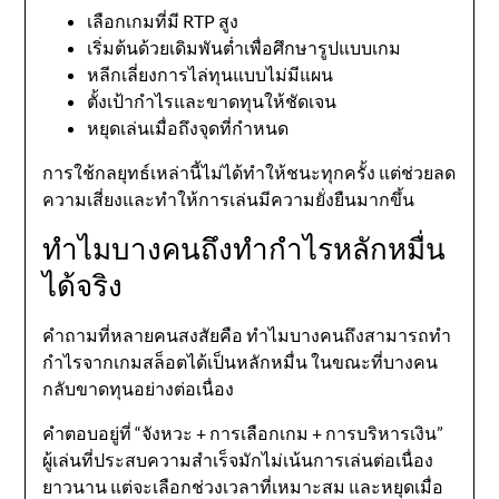
เลือกเกมที่มี RTP สูง
เริ่มต้นด้วยเดิมพันต่ำเพื่อศึกษารูปแบบเกม
หลีกเลี่ยงการไล่ทุนแบบไม่มีแผน
ตั้งเป้ากำไรและขาดทุนให้ชัดเจน
หยุดเล่นเมื่อถึงจุดที่กำหนด
การใช้กลยุทธ์เหล่านี้ไม่ได้ทำให้ชนะทุกครั้ง แต่ช่วยลด
ความเสี่ยงและทำให้การเล่นมีความยั่งยืนมากขึ้น
ทำไมบางคนถึงทำกำไรหลักหมื่น
ได้จริง
คำถามที่หลายคนสงสัยคือ ทำไมบางคนถึงสามารถทำ
กำไรจากเกมสล็อตได้เป็นหลักหมื่น ในขณะที่บางคน
กลับขาดทุนอย่างต่อเนื่อง
คำตอบอยู่ที่ “จังหวะ + การเลือกเกม + การบริหารเงิน”
ผู้เล่นที่ประสบความสำเร็จมักไม่เน้นการเล่นต่อเนื่อง
ยาวนาน แต่จะเลือกช่วงเวลาที่เหมาะสม และหยุดเมื่อ