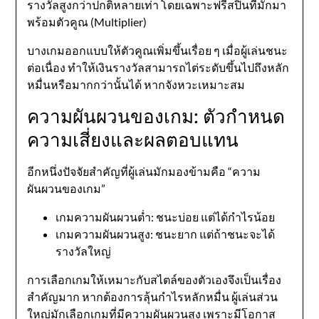
รางวัลสูงกว่าปกติหลายเท่า โดยเฉพาะฟรีสปินที่มักมา
พร้อมตัวคูณ (Multiplier)
บางเกมออกแบบให้ตัวคูณเพิ่มขึ้นเรื่อย ๆ เมื่อผู้เล่นชนะ
ต่อเนื่อง ทำให้เงินรางวัลสามารถไต่ระดับขึ้นไปถึงหลัก
หมื่นหรือมากกว่านั้นได้ หากจังหวะเหมาะสม
ความผันผวนของเกม: ตัวกำหนด
ความเสี่ยงและผลตอบแทน
อีกหนึ่งปัจจัยสำคัญที่ผู้เล่นมักมองข้ามคือ “ความ
ผันผวนของเกม”
เกมความผันผวนต่ำ: ชนะบ่อย แต่ได้กำไรน้อย
เกมความผันผวนสูง: ชนะยาก แต่ถ้าชนะจะได้
รางวัลใหญ่
การเลือกเกมให้เหมาะกับสไตล์ของตัวเองจึงเป็นเรื่อง
สำคัญมาก หากต้องการลุ้นกำไรหลักหมื่น ผู้เล่นส่วน
ใหญ่มักเลือกเกมที่มีความผันผวนสูง เพราะมีโอกาส