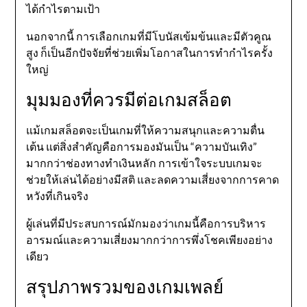
ได้กำไรตามเป้า
นอกจากนี้ การเลือกเกมที่มีโบนัสเข้มข้นและมีตัวคูณ
สูง ก็เป็นอีกปัจจัยที่ช่วยเพิ่มโอกาสในการทำกำไรครั้ง
ใหญ่
มุมมองที่ควรมีต่อเกมสล็อต
แม้เกมสล็อตจะเป็นเกมที่ให้ความสนุกและความตื่น
เต้น แต่สิ่งสำคัญคือการมองมันเป็น “ความบันเทิง”
มากกว่าช่องทางทำเงินหลัก การเข้าใจระบบเกมจะ
ช่วยให้เล่นได้อย่างมีสติ และลดความเสี่ยงจากการคาด
หวังที่เกินจริง
ผู้เล่นที่มีประสบการณ์มักมองว่าเกมนี้คือการบริหาร
อารมณ์และความเสี่ยงมากกว่าการพึ่งโชคเพียงอย่าง
เดียว
สรุปภาพรวมของเกมเพลย์