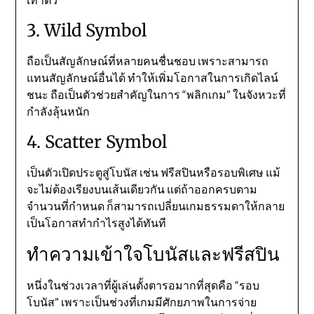
3. Wild Symbol
ถือเป็นสัญลักษณ์ที่หลายคนชื่นชอบ เพราะสามารถ
แทนสัญลักษณ์อื่นได้ ทำให้เพิ่มโอกาสในการเกิดไลน์
ชนะ ถือเป็นตัวช่วยสำคัญในการ “พลิกเกม” ในจังหวะที่
กำลังลุ้นหนัก
4. Scatter Symbol
เป็นตัวเปิดประตูสู่โบนัส เช่น ฟรีสปินหรือรอบพิเศษ แม้
จะไม่ต้องเรียงบนเส้นเดียวกัน แต่ถ้าออกครบตาม
จำนวนที่กำหนด ก็สามารถเปลี่ยนเกมธรรมดาให้กลาย
เป็นโอกาสทำกำไรสูงได้ทันที
ทำความเข้าใจโบนัสและฟรีสปิน
หนึ่งในช่วงเวลาที่ผู้เล่นตั้งตารอมากที่สุดคือ “รอบ
โบนัส” เพราะเป็นช่วงที่เกมมีศักยภาพในการจ่าย