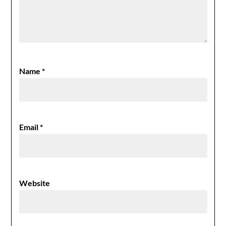
Name
*
Email
*
Website