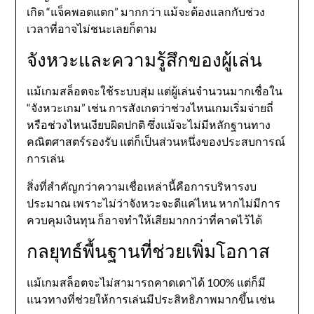
เกิด “แจ็คพอตแตก” มากกว่า แม้จะต้องแลกกับช่วง
เวลาที่อาจไม่ชนะเลยก็ตาม
จังหวะและความรู้สึกของผู้เล่น
แม้เกมสล็อตจะใช้ระบบสุ่ม แต่ผู้เล่นจำนวนมากเชื่อใน
“จังหวะเกม” เช่น การสังเกตว่าช่วงไหนเกมเริ่มจ่ายถี่
หรือช่วงไหนเงียบผิดปกติ ซึ่งแม้จะไม่มีหลักฐานทาง
คณิตศาสตร์รองรับ แต่ก็เป็นส่วนหนึ่งของประสบการณ์
การเล่น
สิ่งที่สำคัญกว่าความเชื่อเหล่านี้คือการบริหารงบ
ประมาณ เพราะไม่ว่าจังหวะจะดีแค่ไหน หากไม่มีการ
ควบคุมเงินทุน ก็อาจทำให้เสียมากกว่าที่คาดไว้ได้
กลยุทธ์พื้นฐานที่ช่วยเพิ่มโอกาส
แม้เกมสล็อตจะไม่สามารถคาดเดาได้ 100% แต่ก็มี
แนวทางที่ช่วยให้การเล่นมีประสิทธิภาพมากขึ้น เช่น