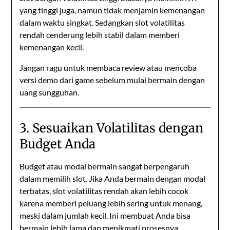
yang tinggi juga, namun tidak menjamin kemenangan
dalam waktu singkat. Sedangkan slot volatilitas
rendah cenderung lebih stabil dalam memberi
kemenangan kecil.
Jangan ragu untuk membaca review atau mencoba
versi demo dari game sebelum mulai bermain dengan
uang sungguhan.
3. Sesuaikan Volatilitas dengan
Budget Anda
Budget atau modal bermain sangat berpengaruh
dalam memilih slot. Jika Anda bermain dengan modal
terbatas, slot volatilitas rendah akan lebih cocok
karena memberi peluang lebih sering untuk menang,
meski dalam jumlah kecil. Ini membuat Anda bisa
bermain lebih lama dan menikmati prosesnya.