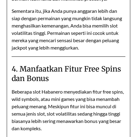
Sementara itu, jika Anda punya anggaran lebih dan
siap dengan permainan yang mungkin tidak langsung
menghasilkan kemenangan, Anda bisa memilih slot
volatilitas tinggi. Permainan seperti ini cocok untuk
mereka yang mencari sensasi besar dengan peluang
jackpot yang lebih menggiurkan.
4. Manfaatkan Fitur Free Spins
dan Bonus
Beberapa slot Habanero menyediakan fitur free spins,
wild symbols, atau mini games yang bisa menambah
peluang menang. Meskipun fitur ini bisa muncul di
semua jenis slot, slot volatilitas sedang hingga tinggi
biasanya lebih sering menawarkan bonus yang besar
dan kompleks.